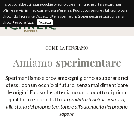
Il sito potrebbe utilizzare cookie o tecnologie simili, anche di terze parti, per
offrire servizi in linea con le tue preferenze. Puoi acconsentire a tali tecnologie
cliccando il pulsante “Accetta”. Per saperne di più o per gestire i tuoi consensi
clicca
Personalizza
.
Accetta
COME LA PENSIAMO
Amiamo
sperimentare
Sperimentiamo e proviamo ogni giorno a superare noi
stessi, con un occhio al futuro, senza mai dimenticare
le origini. È così che otteniamo un prodotto di prima
qualità, ma soprattutto
un prodotto fedele a se stesso,
alla storia del proprio territorio e all'autenticità del proprio
sapore.